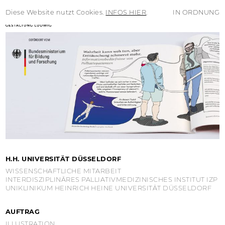
Diese Website nutzt Cookies.
INFOS HIER
.
IN ORDNUNG
DE
EN
Show / hide main menu
GRAPHIC
TEXTBOOK
H.H. UNIVERSITÄT DÜSSELDORF
WISSENSCHAFTLICHE MITARBEIT
INTERDISZIPLINÄRES PALLIATIVMEDIZINISCHES INSTITUT IZP
UNIKLINIKUM HEINRICH HEINE UNIVERSITÄT DÜSSELDORF
AUFTRAG
ILLUSTRATION